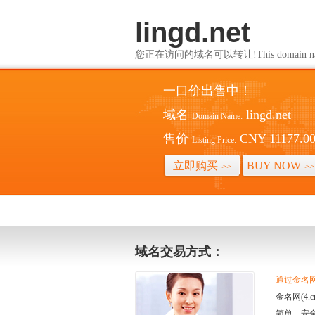
lingd.net
您正在访问的域名可以转让!This domain name i
一口价出售中！
域名
lingd.net
Domain Name:
售价
CNY 11177.0
Listing Price:
立即购买
BUY NOW
>>
>>
域名交易方式：
通过金名网(
金名网(4
简单、安