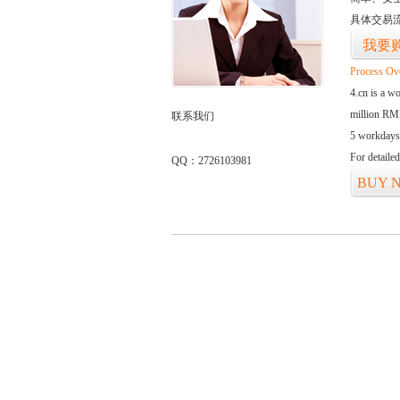
具体交易
我要
Process Ov
4.cn is a w
million RMB
联系我们
5 workdays
For detaile
QQ：2726103981
BUY 