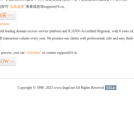
流程可
“点击这里”
查看或咨询support@4.cn。
购买
>>
erview:
orld leading domain escrow service platform and ICANN-Accredited Registrar, with 6 years ri
 transaction volume every year. We promise our clients with professional, safe and easy third-
.
d process, you can
“visit here”
or contact support@4.cn.
NOW
>>
Copyright © 1998 -2025 www.lingd.net All Rights Reserved
51La